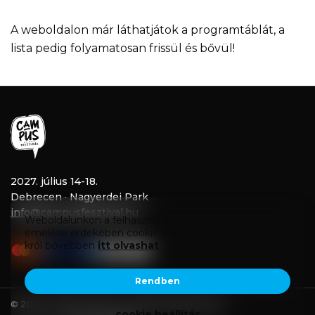
A weboldalon már láthatjátok a programtáblát, a
lista pedig folyamatosan frissül és bővül!
2027. július 14-18.
Debrecen · Nagyerdei Park
@
Weboldalunkon a felhasználói élmény színvonalának
emelése érdekében cookie-kat használunk. A cookie-
król bővebben
itt olvashat
.
Rendben
© 2026. Campus Fesztivál - Minden jog fenntartva.
cookie beállítás